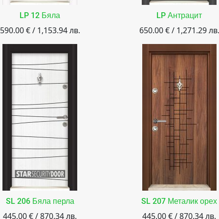
LP 12 Бяла
LP Антрацит
590.00 € / 1,153.94 лв.
650.00 € / 1,271.29 лв
SL 206 Бяла перла
SL 207 Металик орех
445.00 € / 870.34 лв.
445.00 € / 870.34 лв.