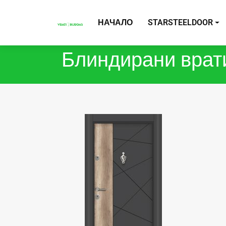
НАЧАЛО
STARSTEELDOOR
Блиндирани врат