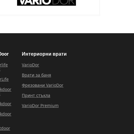
Door
Интериорни врати
rlife
VarioDor
x
Врати за баня
rLife
Фрезовани VarioDor
rkdoor
x
Принт стъкла
rkdoor
VarioDor Premium
rkdoor
tdoor