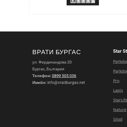
ВРАТИ БУРГАС
Star S
Parkdo
ул. Фердинандова 20
Бургас, България
Parkdo
Телефон:
0899 505 036
Pro
Имейл:
info@vratiburgas.net
Lapis
StarLif
Nature
Silod