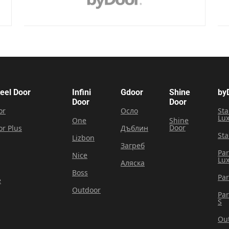
teel Door
Infini
Gdoor
Shine
by
Door
Door
or
Осло
Sta
Lu
One
Shine
Door
or Plus
Дъблин
Sta
Lizbon
Загреб
Pa
Nice
Lu
Аляска
Boss
Pa
e
Outdoor
Pa
S
Ou