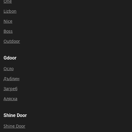
One
Lizbon
Nice
Boss
Outdoor
Gdoor
Осло
Дъблин
Загреб
Аляска
Shine Door
Shine Door