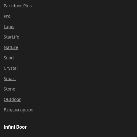
Parkdoor Plus
Pro
Lapis
StarLife
Nature
Silod
Crystal
Smart
Stone
Outdoor
Входни врати
Infini Door