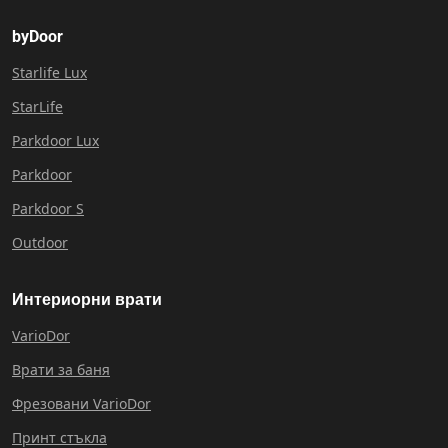
byDoor
Starlife Lux
StarLife
Parkdoor Lux
Parkdoor
Parkdoor S
Outdoor
Интериорни врати
VarioDor
Врати за баня
Фрезовани VarioDor
Принт стъкла