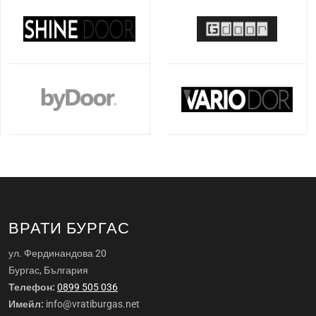
ВРАТИ БУРГАС
ул. Фердинандова 20
Бургас, България
Телефон:
0899 505 036
Имейл:
info@vratiburgas.net