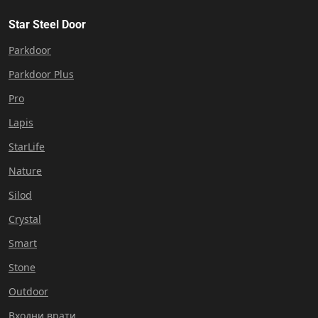
Star Steel Door
Parkdoor
Parkdoor Plus
Pro
Lapis
StarLife
Nature
Silod
Crystal
Smart
Stone
Outdoor
Входни врати