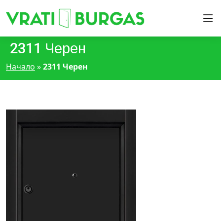
2311 Черен
Начало
»
2311 Черен