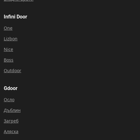
Infini Door
One
Lizbon
Nice
Boss
Outdoor
Gdoor
Осло
Дъблин
Загреб
Аляска