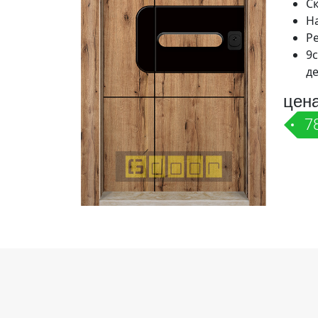
С
Н
Р
9
д
цен
78