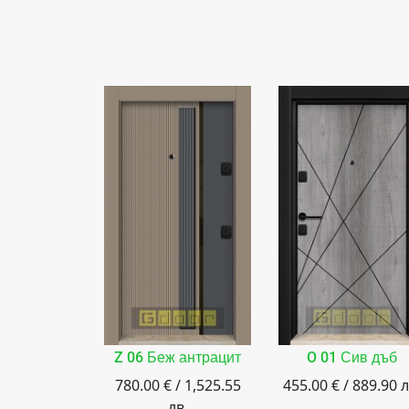
Z 06 Беж антрацит
O 01 Сив дъб
780.00 € / 1,525.55
455.00 € / 889.90 л
лв.