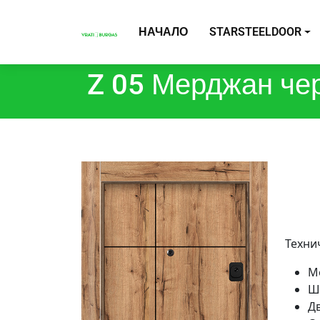
НАЧАЛО
STARSTEELDOOR
Z 05 Мерджан че
Техни
М
Ш
Д