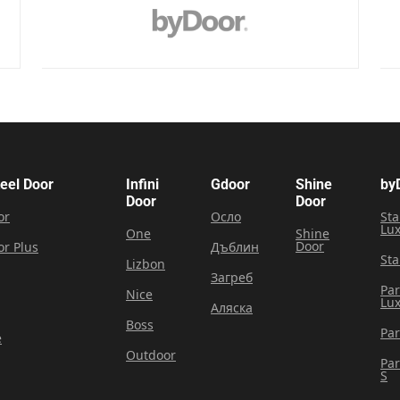
teel Door
Infini
Gdoor
Shine
by
Door
Door
or
Осло
Sta
Lu
One
Shine
Door
or Plus
Дъблин
Sta
Lizbon
Загреб
Pa
Nice
Lu
Аляска
Boss
Pa
e
Outdoor
Pa
S