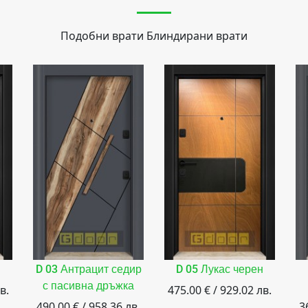
Подобни врати
Блиндирани врати
D 03 Антрацит седир
D 05 Лукас черен
с пасивна дръжка
в.
475.00 € / 929.02 лв.
490.00 € / 958.36 лв.
3