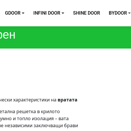
GDOOR
INFINI DOOR
SHINE DOOR
BYDOOR
рен
чески характеристики на
вратата
етална решетка в крилото
умно и топло изолация – вата
ве независими заключващи брави