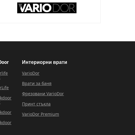
Door
Интериорни врати
rlife
VarioDor
x
Врати за баня
rLife
Фрезовани VarioDor
rkdoor
x
Принт стъкла
rkdoor
VarioDor Premium
rkdoor