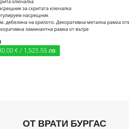
крита ключалка
асрещник за скритата ключалка
егулируем насрещник
см. дебелина на крилото. Декоративна метална рамка от
екоративна ламинантна рамка от вътре
а
0.00 € / 1,525.55 лв.
ОТ ВРАТИ БУРГАС