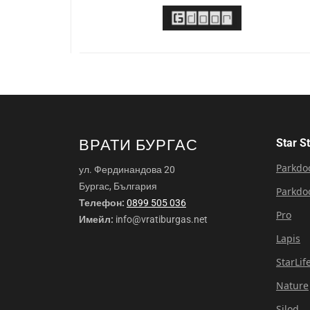
ВРАТИ БУРГАС
Star S
Parkdo
ул. Фердинандова 20
Бургас, България
Parkdo
Телефон:
0899 505 036
Pro
Имейл:
info@vratiburgas.net
Lapis
StarLif
Nature
Silod