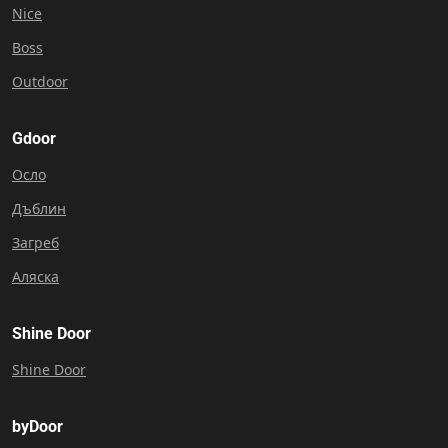
Nice
Boss
Outdoor
Gdoor
Осло
Дъблин
Загреб
Аляска
Shine Door
Shine Door
byDoor