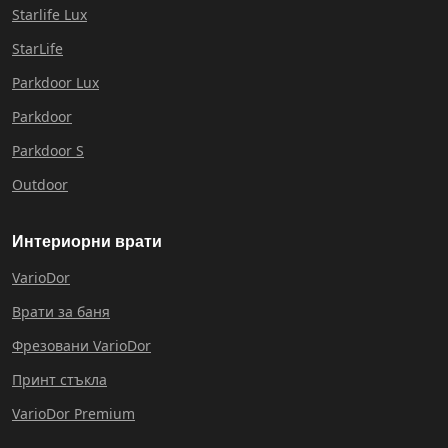
Starlife Lux
StarLife
Parkdoor Lux
Parkdoor
Parkdoor S
Outdoor
Интериорни врати
VarioDor
Врати за баня
Фрезовани VarioDor
Принт стъкла
VarioDor Premium