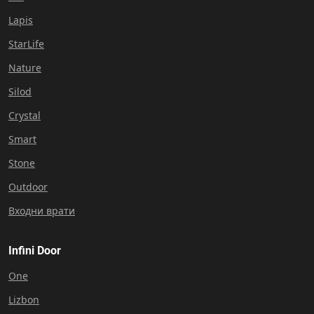
Lapis
StarLife
Nature
Silod
Crystal
Smart
Stone
Outdoor
Входни врати
Infini Door
One
Lizbon