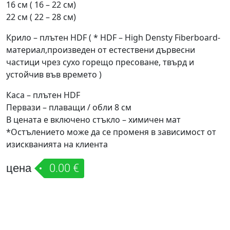
16 см ( 16 – 22 см)
22 см ( 22 – 28 см)
Крило – плътен HDF ( * HDF – High Densty Fiberboard-
материал,произведен от естествени дървесни
частици чрез сухо горещо пресоване, твърд и
устойчив във времето )
Каса – плътен HDF
Первази – плаващи / обли 8 см
В цената е включено стъкло – химичен мат
*Остълението може да се променя в зависимост от
изискванията на клиента
цена
0.00 €