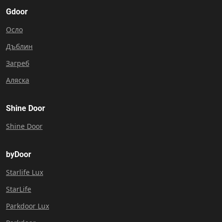
Gdoor
Осло
Дъблин
Загреб
Аляска
Shine Door
Shine Door
byDoor
Starlife Lux
StarLife
Parkdoor Lux