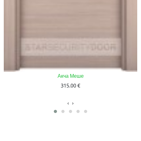
Акча Меше
315.00 €
‹
›