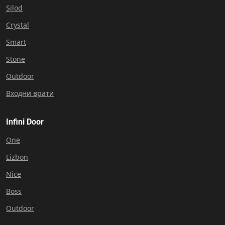
Silod
Crystal
Smart
Stone
Outdoor
Входни врати
Infini Door
One
Lizbon
Nice
Boss
Outdoor