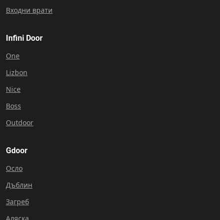
Входни врати
Infini Door
One
Lizbon
Nice
Boss
Outdoor
Gdoor
Осло
Дъблин
Загреб
Аляска