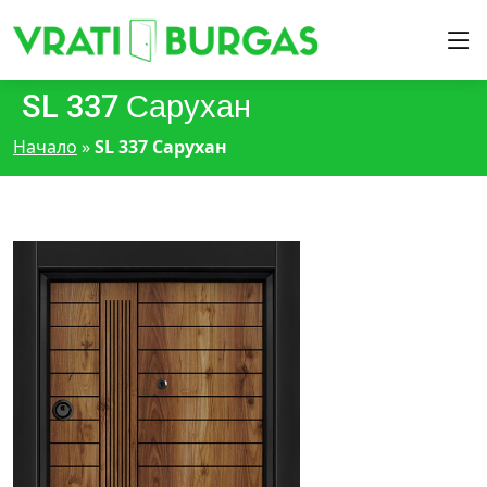
SL 337 Сарухан
Начало
»
SL 337 Сарухан