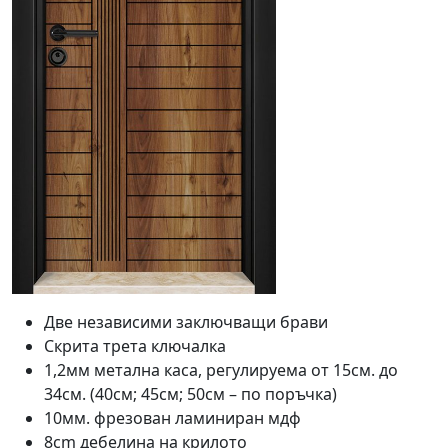
Две независими заключващи брави
Скрита трета ключалка
1,2мм метална каса, регулируема от 15см. до
34см. (40см; 45см; 50см – по поръчка)
10мм. фрезован ламиниран мдф
8cm дебелина на крилото