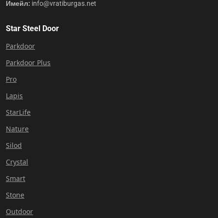
Имейл:
info@vratiburgas.net
Star Steel Door
Parkdoor
Parkdoor Plus
Pro
Lapis
StarLife
Nature
Silod
Crystal
Smart
Stone
Outdoor