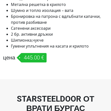
Метална решетка в крилото
Шумно и топло изолация – вата
Бронировка на патрона с вдлъбнати капачки,
против разбиване
Сатенени аксесоари
2 бр. активни дръжки
Шипионка,чукче
Гумени уплътнения на касата и крилото
цена
445.00 €
STARSTEELDOOR ОТ
ВРАТИ БУРГАС