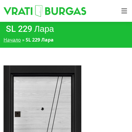
SL 229 Лара
Начало
»
SL 229 Лара