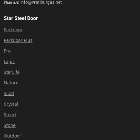
Имейл:
info@vratiburgas.net
Star Steel Door
Parkdoor
Parkdoor Plus
Pro
Lapis
StarLife
Nature
Silod
Crystal
Smart
Stone
Outdoor