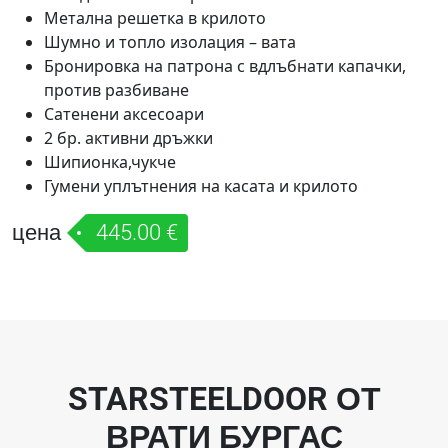
Метална решетка в крилото
Шумно и топло изолация – вата
Бронировка на патрона с вдлъбнати капачки,
против разбиване
Сатенени аксесоари
2 бр. активни дръжки
Шипионка,чукче
Гумени уплътнения на касата и крилото
цена
445.00 €
STARSTEELDOOR ОТ
ВРАТИ БУРГАС