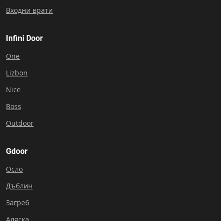
Входни врати
Infini Door
One
Lizbon
Nice
Boss
Outdoor
Gdoor
Осло
Дъблин
Загреб
Аляска