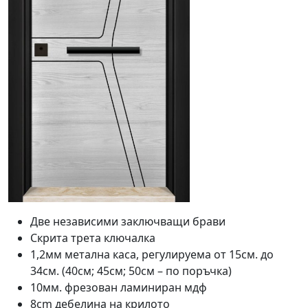
Две независими заключващи брави
Скрита трета ключалка
1,2мм метална каса, регулируема от 15см. до
34см. (40см; 45см; 50см – по поръчка)
10мм. фрезован ламиниран мдф
8cm дебелина на крилото