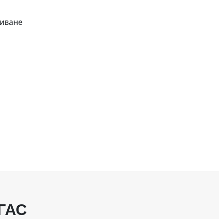
биване
ГАС