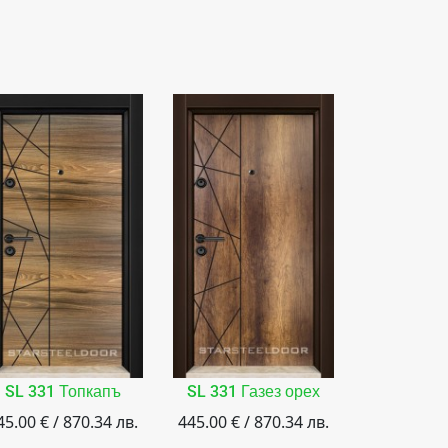
SL 331 Топкапъ
SL 331 Газез орех
M-15 Бя
45.00 € / 870.34 лв.
445.00 € / 870.34 лв.
445.00 € /