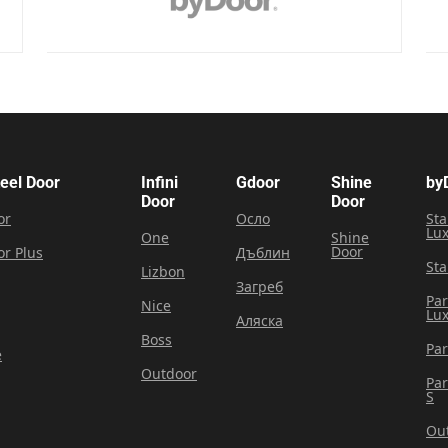
teel Door
Infini
Gdoor
Shine
by
Door
Door
or
Осло
Sta
Lu
One
Shine
Door
or Plus
Дъблин
Sta
Lizbon
Загреб
Pa
Nice
Lu
Аляска
Boss
Pa
e
Outdoor
Pa
S
Ou