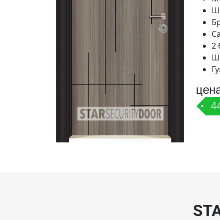
Ш
Б
С
2 
Ш
Гу
цен
4
ST