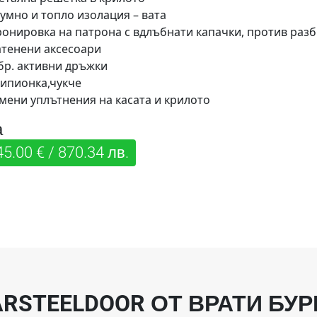
умно и топло изолация – вата
ронировка на патрона с вдлъбнати капачки, против раз
атенени аксесоари
бр. активни дръжки
ипионка,чукче
мени уплътнения на касата и крилото
а
45.00 € / 870.34 лв.
ARSTEELDOOR ОТ ВРАТИ БУР