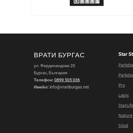
ВРАТИ БУРГАС
Star S
Parkdo
ул. Фердинандова 20
Бургас, България
Parkdo
Телефон:
0899 505 036
Pro
Имейл:
info@vratiburgas.net
Lapis
StarLif
Nature
Silod