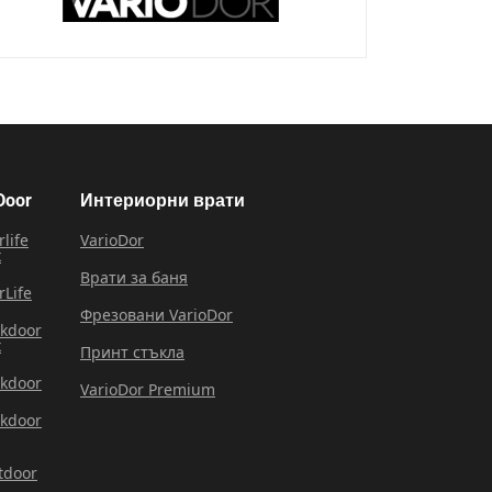
Door
Интериорни врати
rlife
VarioDor
x
Врати за баня
rLife
Фрезовани VarioDor
rkdoor
x
Принт стъкла
rkdoor
VarioDor Premium
rkdoor
tdoor