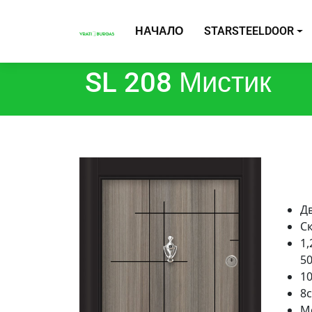
НАЧАЛО
STARSTEELDOOR
SL 208 Мистик
Д
С
1,
50
1
8
М