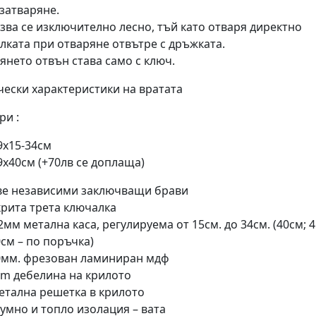
 затваряне.
зва се изключително лесно, тъй като отваря директно
лката при отваряне отвътре с дръжката.
янето отвън става само с ключ.
чески характеристики на вратата
ри :
9х15-34см
9х40см (+70лв се доплаща)
ве независими заключващи брави
крита трета ключалка
2мм метална каса, регулируема от 15см. до 34см. (40см; 4
см – по поръчка)
0мм. фрезован ламиниран мдф
cm дебелина на крилото
етална решетка в крилото
умно и топло изолация – вата