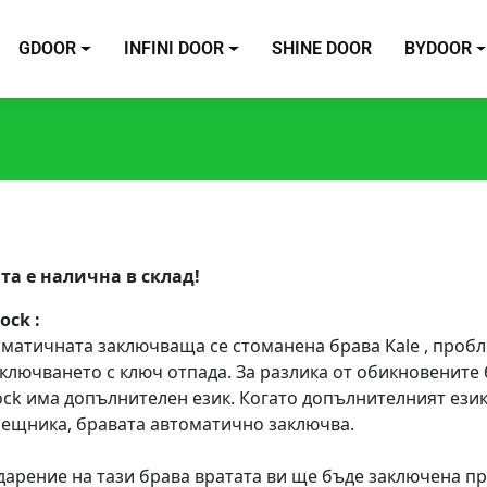
GDOOR
INFINI DOOR
SHINE DOOR
BYDOOR
та е налична в склад!
ock :
оматичната заключваща се стоманена брава Kale , проб
аключването с ключ отпада. За разлика от обикновените 
lock има допълнителен език. Когато допълнителният език
рещника, бравата автоматично заключва.
дарение на тази брава вратата ви ще бъде заключена п