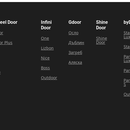
teel Door
Infini
Gdoor
Shine
by
Door
Door
or
Осло
Sta
Lu
One
Shine
Door
or Plus
Дъблин
Sta
Lizbon
Загреб
Pa
Nice
Lu
Аляска
Boss
Pa
e
Outdoor
Pa
S
Ou