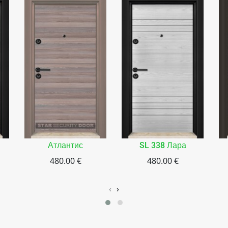
Атлантис
SL 338 Лара
480.00 €
480.00 €
‹
›