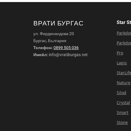
ВРАТИ БУРГАС
Star S
Parkdo
ул. Фердинандова 20
Бургас, България
Parkdo
Телефон:
0899 505 036
Pro
Имейл:
info@vratiburgas.net
Lapis
StarLif
Nature
Silod
Crystal
Smart
Stone