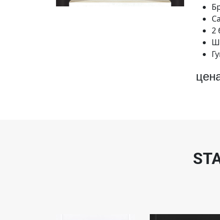
Б
С
2 
Ш
Гу
цен
ST