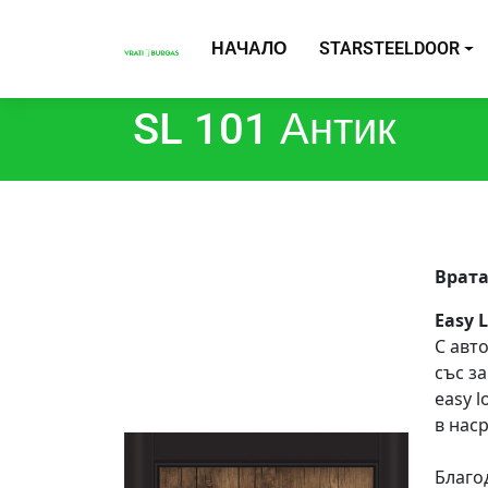
НАЧАЛО
STARSTEELDOOR
SL 101 Антик
Врата
Easy L
С авт
със з
easy 
в нас
Благо