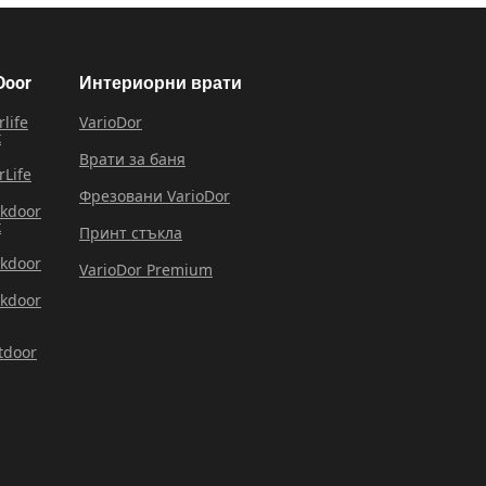
Door
Интериорни врати
rlife
VarioDor
x
Врати за баня
rLife
Фрезовани VarioDor
rkdoor
x
Принт стъкла
rkdoor
VarioDor Premium
rkdoor
tdoor