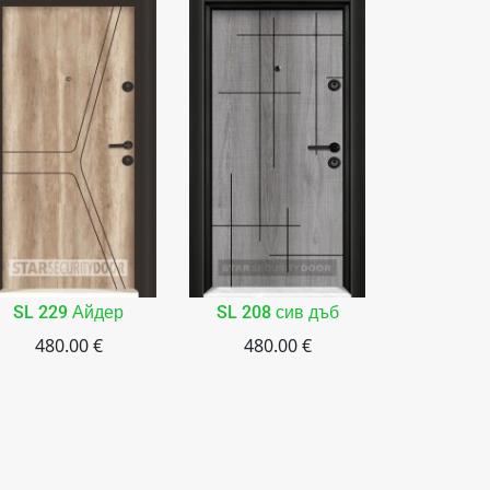
SL 229 Айдер
SL 208 сив дъб
SL 20
480.00 €
480.00 €
480.