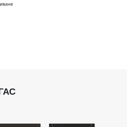
биване
ГАС