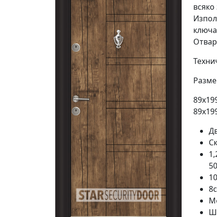
всяко
Изпол
ключа
Отвар
Техни
Разме
89х19
89х19
Д
С
1,
50
1
8
М
Ш