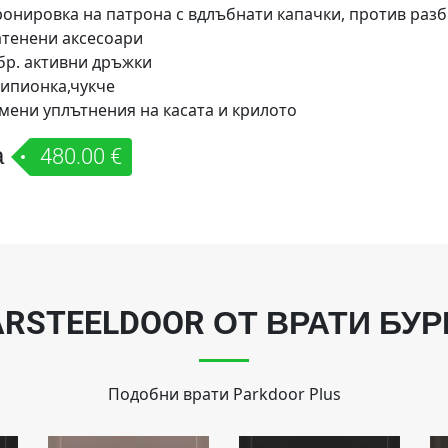
ронировка на патрона с вдлъбнати капачки, против раз
атенени аксесоари
бр. активни дръжки
ипионка,чукче
мени уплътнения на касата и крилото
а
480.00 €
ARSTEELDOOR ОТ ВРАТИ БУР
Подобни врати
Parkdoor Plus