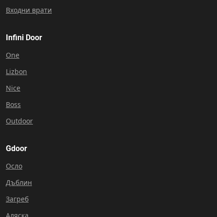
Входни врати
Infini Door
One
Lizbon
Nice
Boss
Outdoor
Gdoor
Осло
Дъблин
Загреб
Аляска