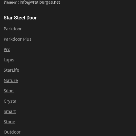
Имейл:
info@vratiburgas.net
Star Steel Door
Parkdoor
Parkdoor Plus
Pro
Lapis
StarLife
Nature
Silod
Crystal
Smart
Stone
Outdoor