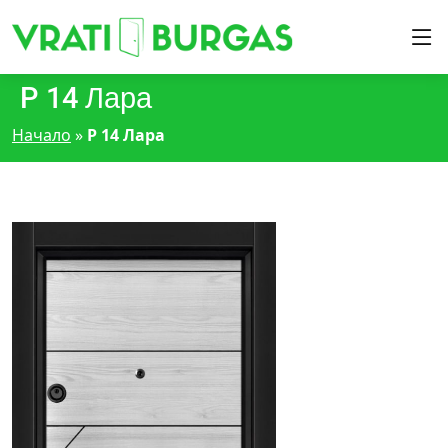
P 14 Лара
Начало
»
P 14 Лара