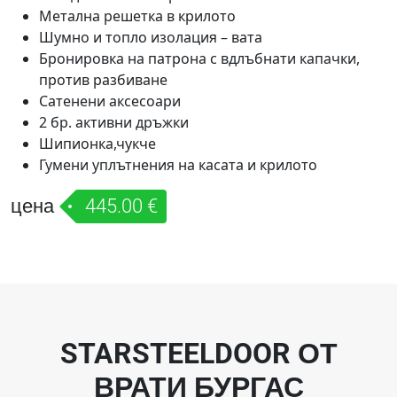
Метална решетка в крилото
Шумно и топло изолация – вата
Бронировка на патрона с вдлъбнати капачки,
против разбиване
Сатенени аксесоари
2 бр. активни дръжки
Шипионка,чукче
Гумени уплътнения на касата и крилото
цена
445.00 €
STARSTEELDOOR ОТ
ВРАТИ БУРГАС