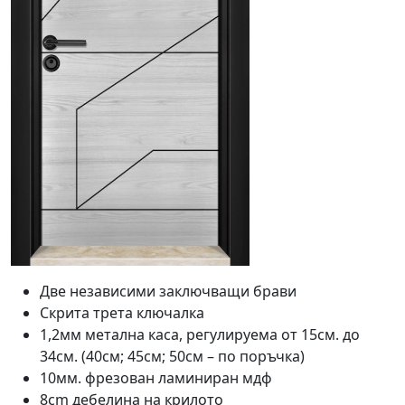
Две независими заключващи брави
Скрита трета ключалка
1,2мм метална каса, регулируема от 15см. до
34см. (40см; 45см; 50см – по поръчка)
10мм. фрезован ламиниран мдф
8cm дебелина на крилото