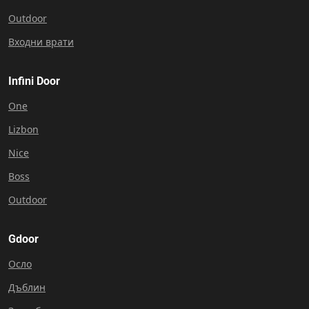
Outdoor
Входни врати
Infini Door
One
Lizbon
Nice
Boss
Outdoor
Gdoor
Осло
Дъблин