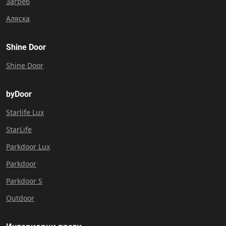
Загреб
Аляска
Shine Door
Shine Door
byDoor
Starlife Lux
StarLife
Parkdoor Lux
Parkdoor
Parkdoor S
Outdoor