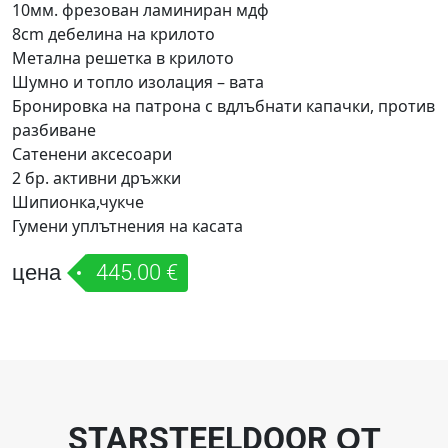
10мм. фрезован ламиниран мдф
8cm дебелина на крилото
Метална решетка в крилото
Шумно и топло изолация – вата
Бронировка на патрона с вдлъбнати капачки, против
разбиване
Сатенени аксесоари
2 бр. активни дръжки
Шипионка,чукче
Гумени уплътнения на касата
цена
445.00 €
STARSTEELDOOR ОТ