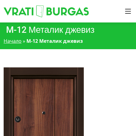
M-12 Металик джевиз
Начало
»
M-12 Металик джевиз