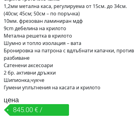
1,2мм метална каса, регулируема от 15см. до 34см.
(40см; 45см; 50см – по поръчка)
10мм. фрезован ламиниран мдф
9cm дебелина на крилото
Метална решетка в крилото
Шумно и топло изолация – вата
Бронировка на патрона с вдлъбнати капачки, против
разбиване
Сатенени аксесоари
2 бр. активни дръжки
Шипионка,чукче
Гумени уплътнения на касата и крилото
цена
845.00 € /
1,652.67 лв.