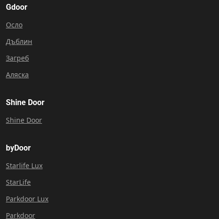
Gdoor
Осло
Дъблин
Загреб
Аляска
Shine Door
Shine Door
byDoor
Starlife Lux
StarLife
Parkdoor Lux
Parkdoor