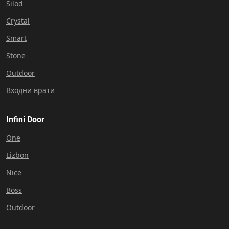
Silod
Crystal
Smart
Stone
Outdoor
Входни врати
Infini Door
One
Lizbon
Nice
Boss
Outdoor