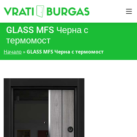
GLASS MFS Черна с
термомост
Начало
»
GLASS MFS Черна с термомост