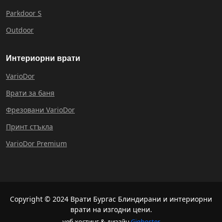
Parkdoor S
Outdoor
Интериорни врати
VarioDor
Врати за баня
Фрезовани VarioDor
Принт стъкла
VarioDor Premium
Copyright © 2024 Врати Бургас Блиндирани и интериорни
врати на изгодни цени.
уеб хостинг & дизайн
Gighoster