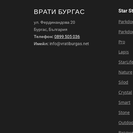
ВРАТИ БУРГАС
Star S
Parkdo
ул. Фердинандова 20
Бургас, България
Parkdo
Телефон:
0899 505 036
Pro
Имейл:
info@vratiburgas.net
Lapis
StarLif
Nature
Silod
Crystal
Smart
Stone
Outdoo
Входни