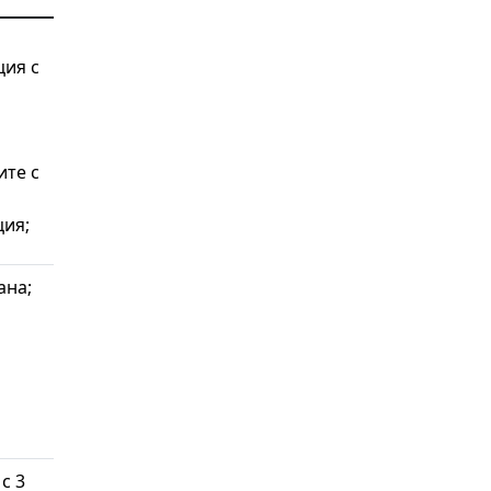
ция с
ите с
ция;
ана;
с 3