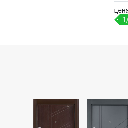
цен
1,