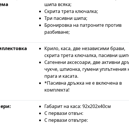
ема
шипа всяка;
Скрита трета ключалка;
Три пасивни шипа;
Бронировка на патроните против
разбиване;
мплектовка
Крило, каса, две независими брави,
скрита трета ключалка, пасивни шип
Сатенени аксесоари, две активни др
чукче, шпионка, гумени уплътнения 
прага и касата.
*Пасивна дръжка не е включена в
комплекта!
ери:
Габарит на каса: 92х202х40см
С первази отвън:
С первази отвътре: