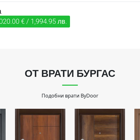
а
020.00 € / 1,994.95 лв.
ОТ ВРАТИ БУРГАС
Подобни врати
ByDoor