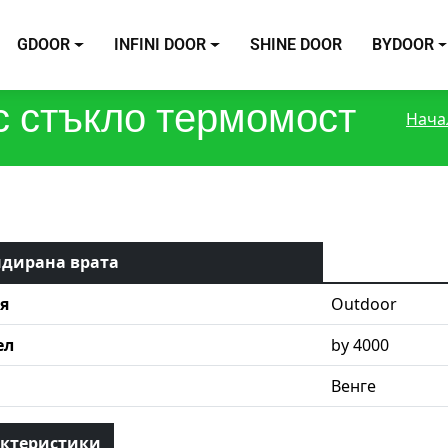
GDOOR
INFINI DOOR
SHINE DOOR
BYDOOR
с стъкло термомост
Нача
дирана врата
я
Outdoor
ел
by 4000
Венге
ктеристики