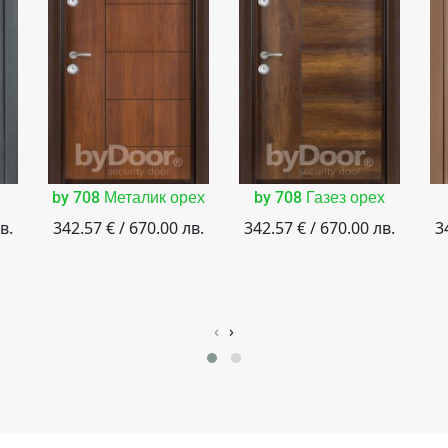
by 708 Металик орех
by 708 Газез орех
в.
342.57 € / 670.00 лв.
342.57 € / 670.00 лв.
3
‹
›