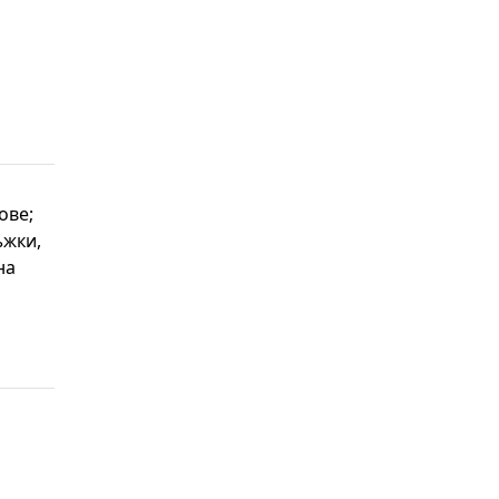
ове;
ъжки,
на