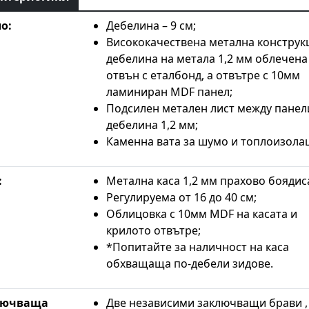
о:
Дебелина – 9 см;
Висококачествена метална конструк
дебелина на метала 1,2 мм облечена
отвън с еталбонд, а отвътре с 10мм
ламиниран MDF панел;
Подсилен метален лист между панел
дебелина 1,2 мм;
Каменна вата за шумо и топлоизола
:
Метална каса 1,2 мм прахово боядис
Регулируема от 16 до 40 см;
Облицовка с 10мм MDF на касата и
крилото отвътре;
*Попитайте за наличност на каса
обхващаща по-дебели зидове.
лючваща
Две независими заключващи брави , 