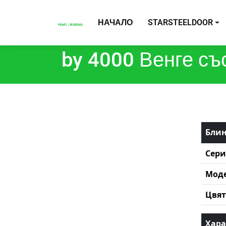
НАЧАЛО
STARSTEELDOOR
by 4000 Венге съ
Блин
Сери
Мод
Цвят
Хара