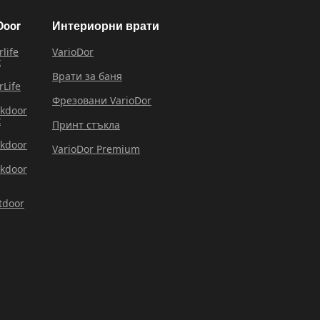
Door
Интериорни врати
rlife
VarioDor
x
Врати за баня
rLife
Фрезовани VarioDor
rkdoor
x
Принт стъкла
rkdoor
VarioDor Premium
rkdoor
tdoor