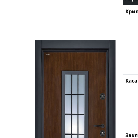
Крил
Каса
Зак