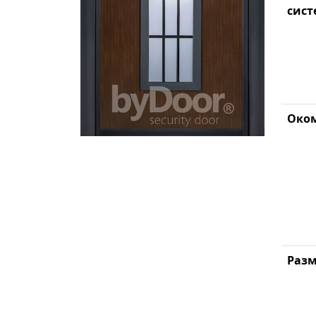
сист
Око
Разм