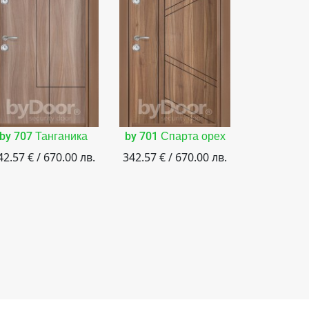
by 707 Танганика
by 701 Спарта орех
by 701
42.57 € / 670.00 лв.
342.57 € / 670.00 лв.
342.57 € /