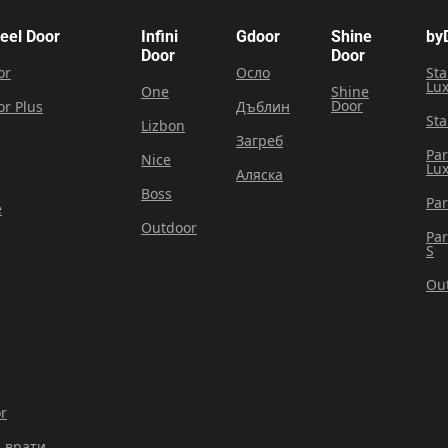
teel Door
Infini
Gdoor
Shine
by
Door
Door
or
Осло
Sta
Lu
One
Shine
Door
or Plus
Дъблин
Sta
Lizbon
Загреб
Pa
Nice
Lu
Аляска
Boss
Pa
e
Outdoor
Pa
S
Ou
r
 врати