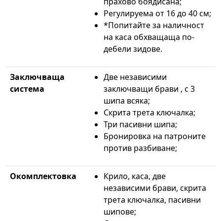
прахово боядисана;
Регулируема от 16 до 40 см;
*Попитайте за наличност
на каса обхващаща по-
дебели зидове.
Заключваща
Две независими
система
заключващи брави , с 3
шипа всяка;
Скрита трета ключалка;
Три пасивни шипа;
Бронировка на патроните
против разбиване;
Окомплектовка
Крило, каса, две
независими брави, скрита
трета ключалка, пасивни
шипове;