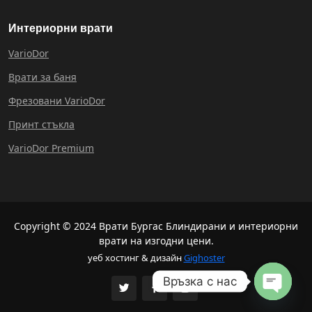
Интериорни врати
VarioDor
Врати за баня
Фрезовани VarioDor
Принт стъкла
VarioDor Premium
Copyright © 2024 Врати Бургас Блиндирани и интериорни
врати на изгодни цени.
уеб хостинг & дизайн
Gighoster
Връзка с нас
Open