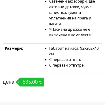
Сатенени аксесоари, две
активни дръжки, чукче,
шпионка, гумени
уплътнения на прага и
касата.
*Пасивна дръжка не е
включена в комплекта!
Размери:
Габарит на каса: 92х202х40
см
С первази отвън:
С первази отвътре:
цена
535.00 €