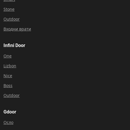
Stone
Outdoor
Входни врати
Infini Door
One
Lizbon
Nice
Boss
Outdoor
Gdoor
Осло