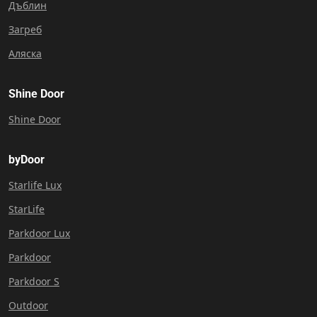
Дъблин
Загреб
Аляска
Shine Door
Shine Door
byDoor
Starlife Lux
StarLife
Parkdoor Lux
Parkdoor
Parkdoor S
Outdoor