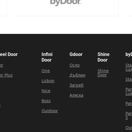
teel Door
Infini
Gdoor
Shine
by
Door
Door
or
Осло
Sta
Lu
One
Shine
Door
or Plus
Дъблин
Sta
Lizbon
Загреб
Pa
Nice
Lu
Аляска
Boss
Pa
e
Outdoor
Pa
S
Ou