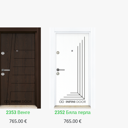
2353 Венге
2352 Бяла перла
2350 Чер
765.00 €
765.00 €
765.