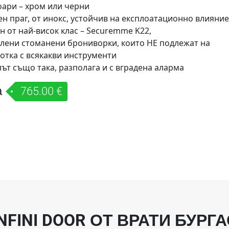
оари – хром или черни
ен праг, от инокс, устойчив на експлоатационно влияние
н от най-висок клас – Securemme K22,
лени стоманени брониворки, които НЕ подлежат на
отка с всякакви инструменти
ът също така, разполага и с вградена аларма
а
765.00 €
INFINI DOOR ОТ ВРАТИ БУРГА