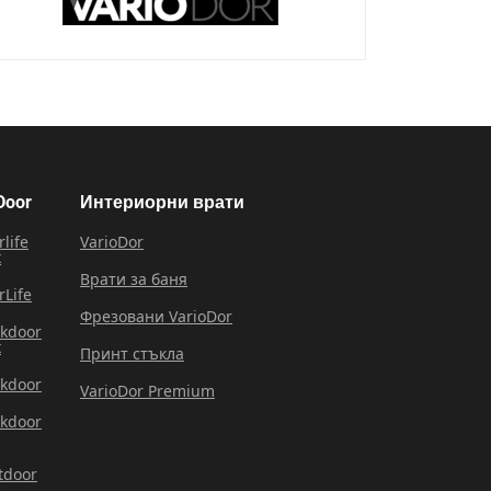
Door
Интериорни врати
rlife
VarioDor
x
Врати за баня
rLife
Фрезовани VarioDor
rkdoor
x
Принт стъкла
rkdoor
VarioDor Premium
rkdoor
tdoor