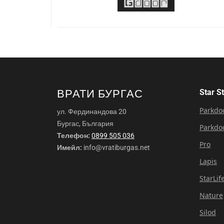
ВРАТИ БУРГАС
Star S
Parkdo
ул. Фердинандова 20
Бургас, България
Parkdo
Телефон:
0899 505 036
Pro
Имейл:
info@vratiburgas.net
Lapis
StarLif
Nature
Silod