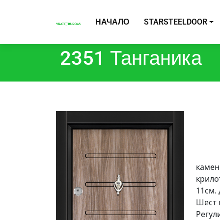
НАЧАЛО
STARSTEELDOOR
2351 Танганика
камен
крилот
11см.
Шест 
Регул