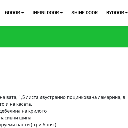
GDOOR
INFINI DOOR
SHINE DOOR
BYDOOR
на вата, 1,5 листа двустранно поцинкована ламарина, в
о и на касата.
 дебелина на крилото
пасивни шипа
ируеми панти ( три броя )