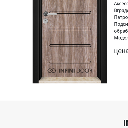
Аксес
Вград
Патро
Подси
обраб
Модел
цен