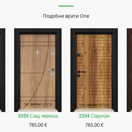
Подобни врати
One
а
2355 Сащ череша
2354 Сарухан
765.00 €
765.00 €