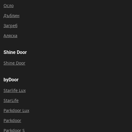
Осло
Дъблин
Загреб
Аляска
Shine Door
Shine Door
byDoor
Starlife Lux
StarLife
Parkdoor Lux
Parkdoor
Parkdoor S