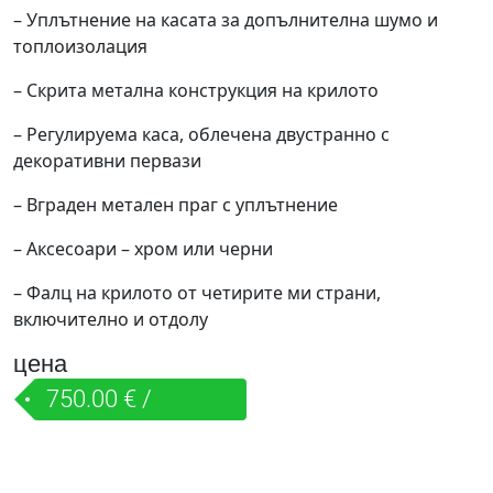
– Уплътнение на касата за допълнителна шумо и
топлоизолация
– Скрита метална конструкция на крилото
– Регулируема каса, облечена двустранно с
декоративни первази
– Вграден метален праг с уплътнение
– Аксесоари – хром или черни
– Фалц на крилото от четирите ми страни,
включително и отдолу
цена
750.00 € /
1,466.87 лв.