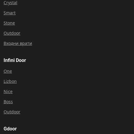
Crystal
Smart
Stone
Outdoor
Входни врати
Infini Door
One
Lizbon
Nice
Boss
Outdoor
Gdoor