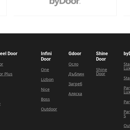
teel Door
Infini
Gdoor
Shine
by
Door
Door
or
Осло
Sta
Lu
One
Shine
Door
or Plus
Дъблин
Sta
Lizbon
Загреб
Pa
Nice
Lu
Аляска
Boss
Pa
e
Outdoor
Pa
S
Ou