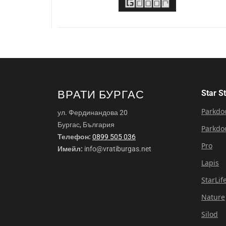
ВРАТИ БУРГАС
Star S
Parkdo
ул. Фердинандова 20
Бургас, България
Parkdo
Телефон:
0899 505 036
Pro
Имейл:
info@vratiburgas.net
Lapis
StarLif
Nature
Silod