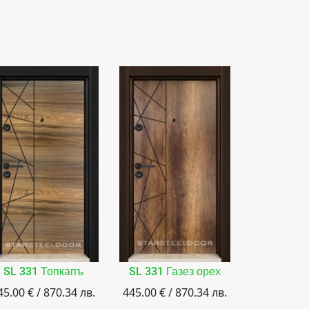
SL 331 Топкапъ
SL 331 Газез орех
M-15 Бя
45.00 € / 870.34 лв.
445.00 € / 870.34 лв.
445.00 € /