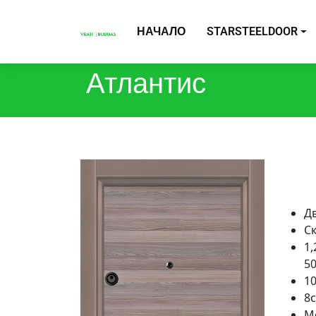
НАЧАЛО
STARSTEELDOOR
Атлантис
Д
С
1,
50
1
8
М