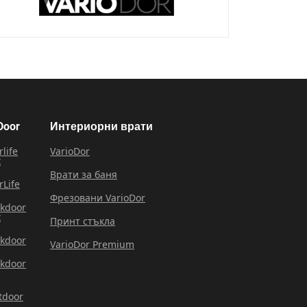
Door
Интериорни врати
rlife
VarioDor
x
Врати за баня
rLife
Фрезовани VarioDor
rkdoor
x
Принт стъкла
rkdoor
VarioDor Premium
rkdoor
tdoor