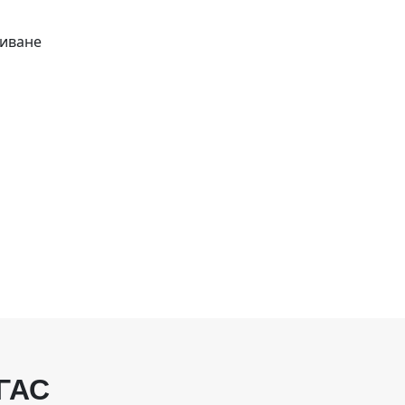
биване
ГАС