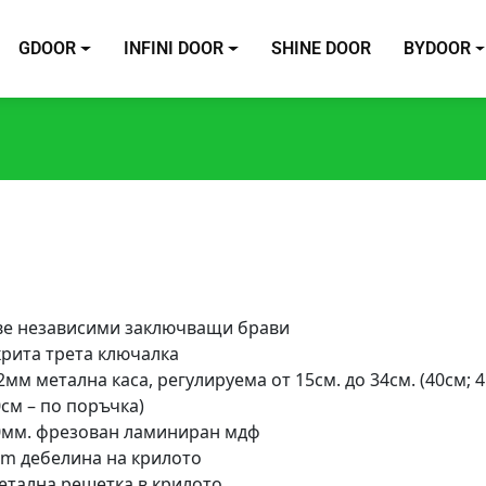
GDOOR
INFINI DOOR
SHINE DOOR
BYDOOR
ве независими заключващи брави
крита трета ключалка
2мм метална каса, регулируема от 15см. до 34см. (40см; 4
см – по поръчка)
0мм. фрезован ламиниран мдф
cm дебелина на крилото
етална решетка в крилото