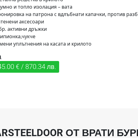
умно и топло изолация – вата
ронировка на патрона с вдлъбнати капачки, против раз
атенени аксесоари
бр. активни дръжки
ипионка,чукче
мени уплътнения на касата и крилото
а
45.00 € / 870.34 лв.
ARSTEELDOOR ОТ ВРАТИ БУР