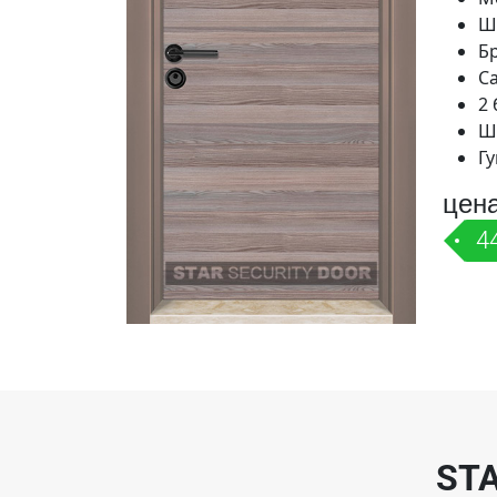
Ш
Б
С
2 
Ш
Гу
цен
4
ST