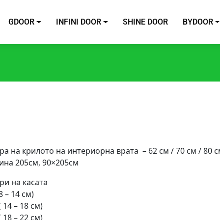
GDOOR
INFINI DOOR
SHINE DOOR
BYDOOR
а на крилото на интериорна врата – 62 см / 70 см / 80 с
ина 205см, 90×205см
ри на касата
8 – 14 см)
( 14 – 18 см)
( 18 – 22 см)